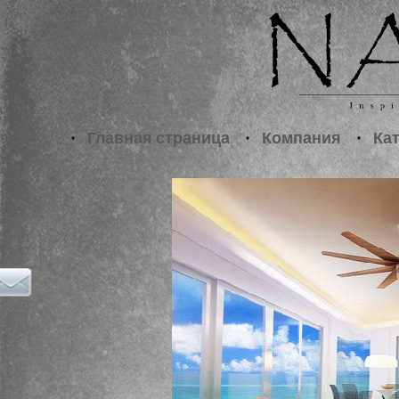
•
Главная страница
•
Компания
•
Ка